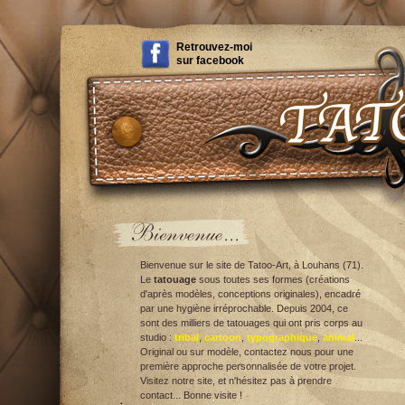
Retrouvez-moi
sur
facebook
Bienvenue sur le site de Tatoo-Art, à Louhans (71).
Le
tatouage
sous toutes ses formes (créations
d'après modèles, conceptions originales), encadré
par une hygiène irréprochable. Depuis 2004, ce
sont des milliers de tatouages qui ont pris corps au
studio :
tribal
,
cartoon
,
typographique
,
animal
...
Original ou sur modèle, contactez nous pour une
première approche personnalisée de votre projet.
Visitez notre site, et n'hésitez pas à prendre
contact... Bonne visite !